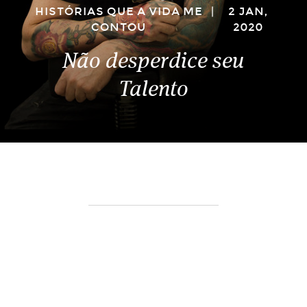
HISTÓRIAS QUE A VIDA ME
|
2 JAN,
CONTOU
2020
Não desperdice seu
Talento